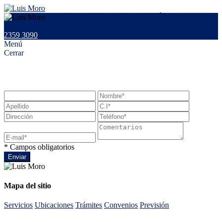
SERVICIOS
UBICACIONES
TRÁMITES
CONVENIOS
PREVISIÓN
2359 3090
Menú
Cerrar
Déjenos sus comentarios o sugerencias:
* Campos obligatorios
Enviar
Mapa del sitio
Servicios
Ubicaciones
Trámites
Convenios
Previsión