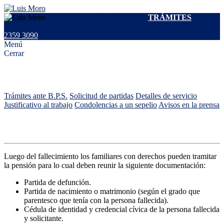
SERVICIOS
UBICACIONES
TRÁMITES
CONVENIOS
PREVISIÓN
2359 3090
Menú
Cerrar
Trámites
Trámites ante B.P.S.
Solicitud de partidas
Detalles de servicio
Justificativo al trabajo
Condolencias a un sepelio
Avisos en la prensa
Trámites ante el B.P.S.
Luego del fallecimiento los familiares con derechos pueden tramitar
la pensión para lo cual deben reunir la siguiente documentación:
Partida de defunción.
Partida de nacimiento o matrimonio (según el grado que
parentesco que tenía con la persona fallecida).
Cédula de identidad y credencial cívica de la persona fallecida
y solicitante.