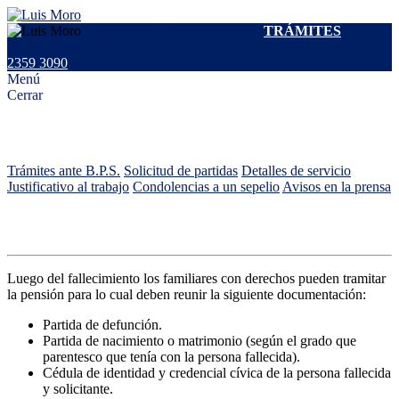
SERVICIOS
UBICACIONES
TRÁMITES
CONVENIOS
PREVISIÓN
2359 3090
Menú
Cerrar
Trámites
Trámites ante B.P.S.
Solicitud de partidas
Detalles de servicio
Justificativo al trabajo
Condolencias a un sepelio
Avisos en la prensa
Trámites ante el B.P.S.
Luego del fallecimiento los familiares con derechos pueden tramitar
la pensión para lo cual deben reunir la siguiente documentación:
Partida de defunción.
Partida de nacimiento o matrimonio (según el grado que
parentesco que tenía con la persona fallecida).
Cédula de identidad y credencial cívica de la persona fallecida
y solicitante.